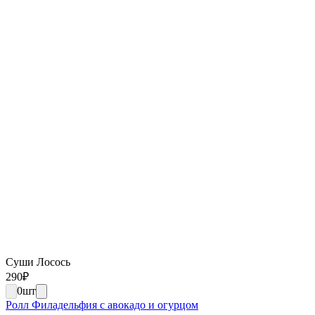
Суши Лосось
290
₽
0
шт
Ролл Филадельфия с авокадо и огурцом