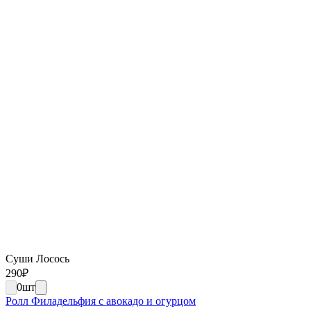
Суши Лосось
290
₽
0
шт
Ролл Филадельфия с авокадо и огурцом