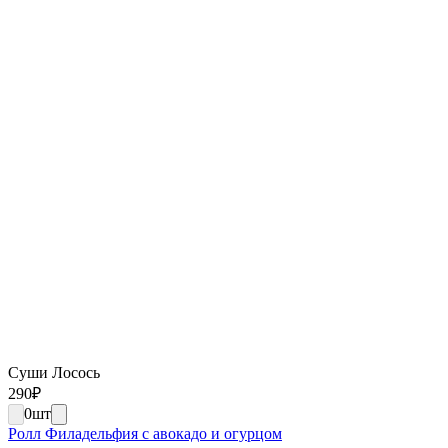
Суши Лосось
290
₽
0
шт
Ролл Филадельфия с авокадо и огурцом